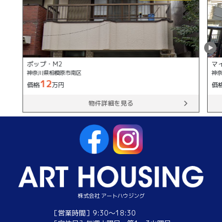
ポップ・M2
マ
神奈川県相模原市南区
神
12
価格
万円
価
物件詳細を見る
株式会社 アートハウジング
［営業時間］9:30～18:30