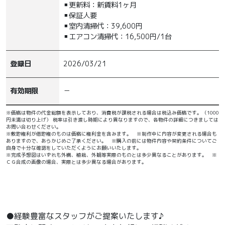
▪更新料：新賃料1ヶ月
▪保証人要
▪室内清掃代：39,600円
▪エアコン清掃代：16,500円/1台
登録日
2026/03/21
有効期限
－
※価格は物件の代金総額を表示しており、消費税が課税される場合は税込み価格です。（1000
円未満は切り上げ） 税率は引き渡し時期により異なりますので、各物件の詳細につきましては
お問い合わせください。
※敷地権利が借地権のものは価格に権利金を含みます。 ※制作中に内容が変更される場合も
ありますので、あらかじめご了承ください。 ※購入の前には物件内容や契約条件についてご
自身で十分な確認をしていただくようにお願いいたします。
※完成予想図はいずれも外構、植栽、外観等実際のものとは多少異なることがあります。 ※
ＣＧ合成の画像の場合、実際とは多少異なる場合があります。
●経験豊富なスタッフがご提案いたします♪