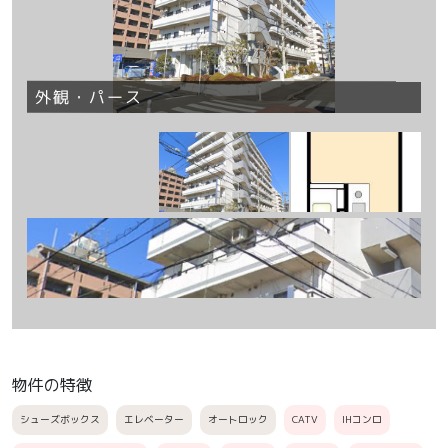
外観・パース
間
物件の特徴
シューズボックス
エレベーター
オートロック
CATV
IHコンロ