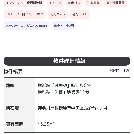
インターネット使用料無料
エアコン
都市ガス
冷蔵庫有
室内洗濯置場
TVモニター付インターホン
防犯カメラ
宅配ＢＯＸ
スーパー・コンビニ400m以内
敷金・礼金0円
外観・パース
間取図
物件詳細情報
物件No.
126
物件概要
路線
横浜線「淵野辺」駅徒歩6分
横浜線「矢部」駅徒歩11分
所在地
神奈川県相模原市中央区鹿沼台2丁目
専有面積
16.25m²