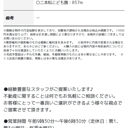
〇二本松こども園：857m
備考
－
※価格は物件の代金総額を表示しており、消費税が課税される場合は税込み価格です。（1000
円未満は切り上げ） 税率は引き渡し時期により異なりますので、各物件の詳細につきましては
お問い合わせください。
※敷地権利が借地権のものは価格に権利金を含みます。 ※制作中に内容が変更される場合も
ありますので、あらかじめご了承ください。 ※購入の前には物件内容や契約条件についてご
自身で十分な確認をしていただくようにお願いいたします。
※完成予想図はいずれも外構、植栽、外観等実際のものとは多少異なることがあります。 ※
ＣＧ合成の画像の場合、実際とは多少異なる場合があります。
●経験豊富なスタッフがご提案いたします♪
不動産に関することは何でもお気軽にご相談ください。
お客様にとって一番良いご選択ができるよう様々な視点で
ご提案させて頂きます。
●営業時間 午前9時30分～午後6時30分（定休日：第1、