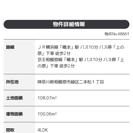
外観 - 2026年6月撮影
2026年6月撮影
間取
周辺 - 【公園】上ノ原公園まで148ｍ
物件詳細情報
物件No.
48861
路線
ＪＲ横浜線「橋本」駅 バス10分 バス停「上の
原」下車 徒歩2分
京王相模原線「橋本」駅 バス10分 バス停「上
の原」下車 徒歩2分
所在地
神奈川県相模原市緑区二本松１丁目
土地面積
108.07m²
建物面積
100.06m²
間取
4LDK