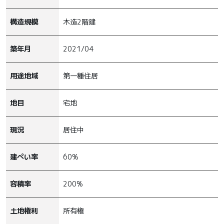
構造規模
木造2階建
築年月
2021/04
用途地域
第一種住居
地目
宅地
現況
居住中
建ぺい率
60%
容積率
200%
土地権利
所有権