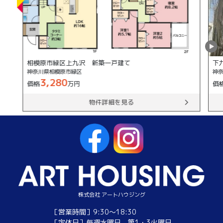
相模原市緑区上九沢 新築一戸建て
下
神奈川県相模原市緑区
神
3,280
価格
万円
価
物件詳細を見る
株式会社 アートハウジング
［営業時間］9:30～18:30
［定休日］毎週水曜日、第1・3火曜日