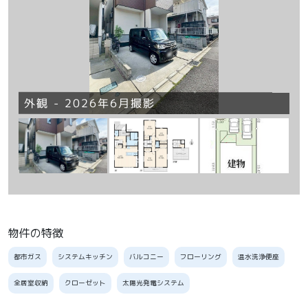
園
外観 - 2026年6月撮影
間
物件の特徴
都市ガス
システムキッチン
バルコニー
フローリング
温水洗浄便座
全居室収納
クローゼット
太陽光発電システム