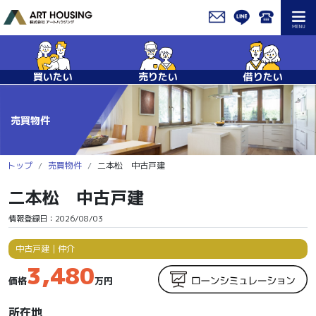
買いたい
売りたい
借りたい
売買物件
トップ
売買物件
二本松 中古戸建
二本松 中古戸建
情報登録日：2026/08/03
中古戸建
｜
仲介
3,480
価格
万円
所在地