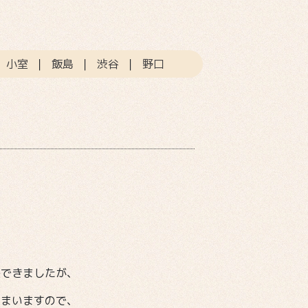
｜
小室
｜
飯島
｜
渋谷
｜
野口
長できましたが、
しまいますので、