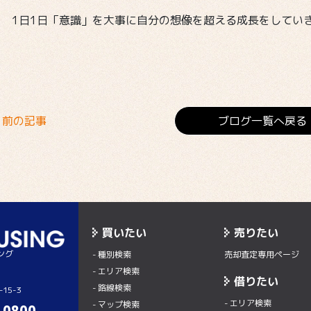
1日1日「意識」を大事に自分の想像を超える成長をしてい
前の記事
ブログ一覧へ戻る
買いたい
売りたい
ング
- 種別検索
売却査定専用ページ
- エリア検索
借りたい
- 路線検索
15-3
- エリア検索
- マップ検索