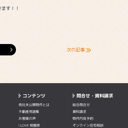
きます！！
次の記事
コンテンツ
問合せ・資料請求
他社未公開物件とは
総合問合せ
不動産用語集
資料請求
お客様の声
物件内⾒予約
I LOVE 相模原
オンライン住宅相談