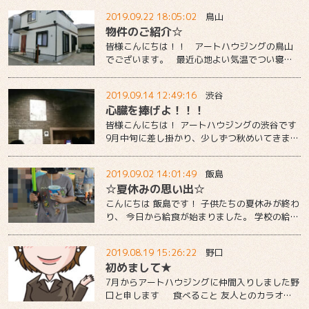
天気が 良くなく、雨が降っている中お弁当を食
2019.09.22 18:05:02
鳥山
べたり、午後のプログラムが 後日に延期したり
物件のご紹介☆
と・・ 親としてもあまり楽しくなかった運動会
を迎えております。 今年は何とかお天気が持て
皆様こんにちは！！ アートハウジングの鳥山
ばと期待しております そんなんで、休み中に
でございます。 最近心地よい気温でつい寝す
長野の白馬に行ってまいり...
ぎて困っております 表題の通り今回は物件の
ご紹介をさせていただきます 弊社専任物件の
2019.09.14 12:49:16
渋谷
陽光台中古です ２０１７年に外観塗装してお
心臓を捧げよ！！！
ります カースペースも嬉しい２台可です 沢山収
納可能な玄関収納です 室内大変綺麗お使いで
皆様こんにちは！ アートハウジングの渋谷です
す あると嬉しい用途様々廊下の収納です 室内ク
9月中旬に差し掛かり、少しずつ秋めいてきまし
リーニングもしてありますのでキッ...
たね 風邪が流行っているそうなので、皆様お身
体ご自愛ください！ 野口さん、飯島さんに続
2019.09.02 14:01:49
飯島
いて私も夏休みの思い出を綴りたいと思います
☆夏休みの思い出☆
夏休みのとある日、友人と六本木ヒルズ森アー
ツギャラリーで期間限定開催された「進撃の巨
こんにちは 飯島です！ 子供たちの夏休みが終わ
人展 FINAL」に行ってまいりました〜！ 大学時
り、 今日から給食が始まりました。 学校の給
代に友人から漫画を押し付けられ、読んで...
食、本当に有難いです 今年から夏休みが一週
間早く終わり、8月26日が始業式でした。 も
2019.08.19 15:26:22
野口
う9月。今年も残り4ヶ月ですね。 夏休みは、
初めまして★
子供と 自治会のお祭りに行ったり 埼玉・大宮
の七夕祭りへ行ったり 娘、4歳の誕生日
7月からアートハウジングに仲間入りしました野
にピューロランドへ行ったり ピザ作り体験
口と申します 食べること 友人とのカラオケ
へ行ったり...
恐竜の映像を見ること が大好きな八王子市出