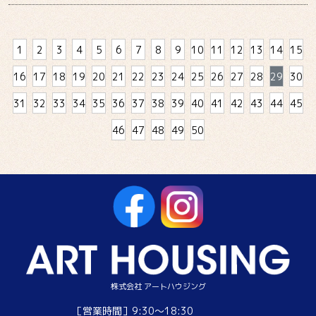
身の31歳です プライベートでは毎日絶好調にイ
ヤイヤしている2歳3か月の娘の母です これか
らどうぞよろしくお願いいたします 弊社は昨
1
2
3
4
5
6
7
8
9
10
11
12
13
14
15
日まで夏休みをいただいておりました みなさん
はどこかお出かけになりましたか？ 野口家は
16
17
18
19
20
21
22
23
24
25
26
27
28
29
30
パパが仕事だったため特に...
31
32
33
34
35
36
37
38
39
40
41
42
43
44
45
46
47
48
49
50
株式会社 アートハウジング
［営業時間］9:30～18:30