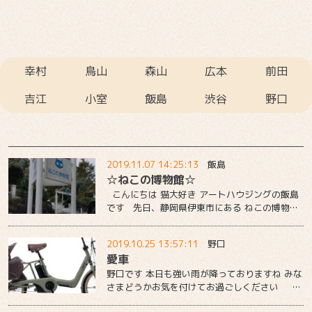
幸村
鳥山
森山
広本
前田
吉江
小室
飯島
渋谷
野口
2019.11.07 14:25:13
飯島
☆ねこの博物館☆
こんにちは 猫大好き アートハウジングの飯島
です 先日、静岡県伊東市にある ねこの博物館
へ行ってきました 猫好きとして以前からとて
も気になっていた博物館です。 外観 チケ
2019.10.25 13:57:11
野口
ット大人1,300円ですが割引券を使えば100円安
愛車
い1,200円で入れます 割引券はホームページか
ら入手できますよ 受付でチケットを買い早速
野口です 本日も強い雨が降っておりますね みな
中へ入ろうとすると入口には 猫さんがお出迎え
さまどうかお気を付けてお過ごしください 本
です。 ...
日は私の愛車をご紹介したいと思います 購入