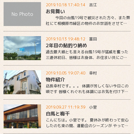
するにあたって調査を重ねて、 ４か月ほど前に
2019.10.18 17:40:14
吉江
購入した私の愛車 それがこちら・・・
お見舞い
じゃーん 電動自転車です （画像はネットから
No Photo
の引用です・・・） パナソニックのギュット
今回の台風19号で被災された方々、また弊
アニーズＤＸというシリーズです 機能もさるこ
社にて相模原市緑区の物件のお世話をさせて頂
とながら、...
いた皆様に心からお見舞い申し上げます。 一日
も早く平穏な生活に戻れることを心からお祈り
2019.10.13 19:48:12
富田
いたします。 ㈱アートハウジング
2年目の鮎釣り納め
過去最大級とも言える台風19号が猛威を奮った
三連休初日、皆様はお身体、お住まい共にご無
事でしたでしょうか 富田が住んでいる淵野辺
本町エリアは、境川の氾濫という最悪の事態を
2019.10.05 19:07:40
幸村
ギリギリ免れ、事なきを得られました と、そ
物件紹介
んなお話とは打って替わって大変お気楽なお話
なのですが、 10月初めの火曜日にすっかり毎年
店長幸村です。。。 体調が芳しくない今日この
恒例になりつつある「鮎釣り」を納めてきまし
頃です 皆様くれぐれも体調にはお気を付け下さ
た 津久井の山道を青根方面に抜けて、鮎が美
い 表題の通り物件紹介を行います。 上鶴間本町
味し...
に中古戸建てが出ました。 日当たりのよいリビ
2019.09.27 11:19:39
小室
ングです！ いつでも室内ご覧いただけますので
白馬と梅干
お気軽にお問い合わせください。 アートハウ
ジング bainara
こんにちは。小室です。 夏休みが終わって安心
したのも束の間、運動会のシーズンが やってま
いりました。 ここ何年かは9月末の運動会のお